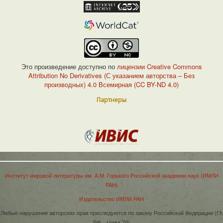
Это произведение доступно по
лицензии Creative Commons
Attribution No Derivatives (С указанием авторства – Без
производных) 4.0 Всемирная (CC BY-ND 4.0)
Партнеры
Институт мировой литературы им. А.М. Горького Российской академии наук (ИМЛИ
РАН)
Издательство ИМЛИ РАН
Любые нарушения авторских прав преследуются по закону Российской Федерации (ГК
РФ – глава 70)