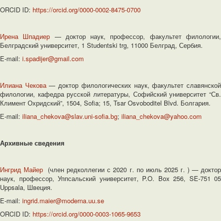
ORCID ID:
https://orcid.org/0000-0002-8475-0700
Ирена Шпадиер
— доктор наук, профессор, факультет филологии
Белградский университет, 1 Studentski trg, 11000 Белград, Сербия.
E-mail:
i.spadijer@gmail.com
Илиана Чекова
— доктор филологических наук, факультет славянско
филологии, кафедра русской литературы, Софийский университет “Св.
Климент Охридский”, 1504, Sofia; 15, Tsar Osvoboditel Blvd. Болгария.
Е-mail:
iliana_chekova@slav.uni-sofia.bg
;
iliana_chekova@yahoo.com
Архивные сведения
Ингрид Майер
(член редколлегии с 2020 г. по июль 2025 г. ) — докто
наук, профессор, Уппсальский университет, P.O. Box 256, SE-751 05
Uppsala, Швеция.
E-mail:
ingrid.maier@moderna.uu.se
ORCID ID:
https://orcid.org/0000-0003-1065-9653