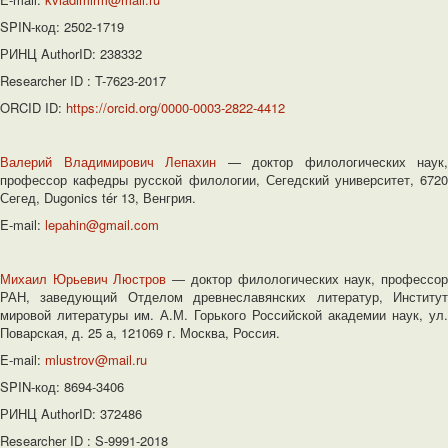
SPIN-код: 2502-1719
РИНЦ AuthorID: 238332
Researcher ID : T-7623-2017
ORCID ID:
https://orcid.org/0000-0003-2822-4412
Валерий Владимирович Лепахин
— доктор филологических наук,
профессор кафедры русской филологии, Сегедский университет, 6720
Сегед, Dugonics tér 13, Венгрия.
E-mail:
lepahin@gmail.com
Михаил Юрьевич Люстров
― доктор филологических наук, профессо
РАН, заведующий Отделом древнеславянских литератур, Институт
мировой литературы им. А.М. Горького Российской академии наук, ул.
Поварская, д. 25 а, 121069 г. Москва, Россия.
E-mail:
mlustrov@mail.ru
SPIN-код: 8694-3406
РИНЦ AuthorID: 372486
Researcher ID : S-9991-2018