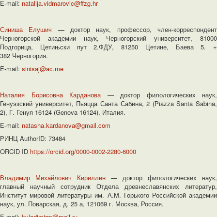
E-mail:
natalija.vidmarovic@ffzg.hr
Синиша Елушич
—
доктор наук, профессор, член-корреспонден
Черногорской академии наук, Черногорский университет, 81000
Подгорица, Цетињски пут 2.ФДУ, 81250 Цетине, Баева 5. +
382 Черногория.
E-mail:
sinisaj@ac.me
Наталия Борисовна Карданова
— доктор филологических наук,
Генуэзский университет, Пьяцца Санта Сабина, 2 (Piazza Santa Sabina,
2), Г. Генуя 16124 (Genova 16124), Италия.
E-mail:
natasha.kardanova@gmail.com
РИНЦ AuthorID: 73484
ORCID ID
https://orcid.org/0000-0002-2280-6000
Владимир Михайлович Кириллин
― доктор филологических наук,
главный научный сотрудник Отдела древнеславянских литератур,
Институт мировой литературы им. А.М. Горького Российской академии
наук, ул. Поварская, д. 25 а, 121069 г. Москва, Россия.
E-mail:
kvladimirm@mail.ru