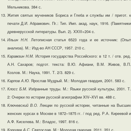
Мельникова. 384 с.
Жития святых мучеников Бориса и Глеба и службы им / пригот. к
печати Д.И. Абрамович. Пг.: Тип. Имп. акад. наук, 1916. (Памятники
древнерусской литературы. Вып. 2). XXIII+204 c.
Ильин Н.Н.
Летописная статья 6523 года и ее источник: (Опы
анализа). М.: Изд-во АН СССР, 1957. 210 с.
Карамзин Н.М.
История государства Российского: в 12 т. / отв. ред
А.Н. Сахаров; подгот. текста: В.Ю. Афиани, В.М. Живов, В.П.
Козлов. М.: Наука, 1991. Т. 2/3. 829 с.
Карпов А.Ю.
Ярослав Мудрый. М.: Молодая гвардия, 2001. 583 с.
Клосс Б.М.
Избранные труды. М.: Языки русской культуры, 2001. Т.
2: Очерки по истории русской агиографии XIV–XVI вв. 488 с.
Ключевский В.О.
Лекции по русской истории, читанные на Высших
женских курсах в Москве в 1872–1875 гг. / под ред. Р.А. Киреевой и
А.Ф. Киселева. М.: Владос, 1997. 816 с.
Королев
А.С.
Святослав. М.: Молодая гвардия, 2011. 351 с.