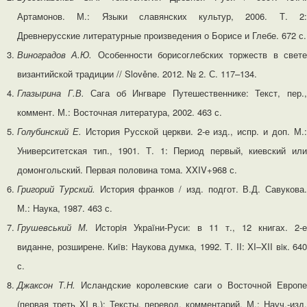
Артамонов. М.: Языки славянских культур, 2006. Т. 2:
Древнерусские литературные произведения о Борисе и Глебе. 672 с.
Виноградов А.Ю.
Особенности борисоглебских торжеств в свет
византийской традиции // Slověne. 2012. № 2. С. 117–134.
Глазырина Г.В.
Сага об Ингваре Путешественнике: Текст, пер.
коммент. М.: Восточная литература, 2002. 463 с.
Голубинский Е.
История Русской церкви. 2-е изд., испр. и доп. М.
Университетская тип., 1901. Т. 1: Период первый, киевский или
домонгольский. Первая половина тома. XXIV+968 с.
Григорий Турский.
История франков / изд. подгот. В.Д. Савукова.
М.: Наука, 1987. 463 с.
Грушевський
М.
Исторiя Украïни-Руси: в 11 т., 12 книгах. 2-е
виданне, розширене. Киïв: Наукова думка, 1992. Т. II: XI–XII вiк. 640
с.
Джаксон Т.Н.
Исландские королевские саги о Восточной Европе
(первая треть XI в.): Тексты, перевод, комментарий. М.: Науч.-изд.