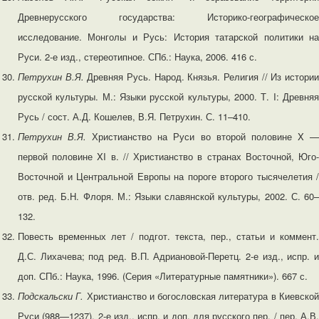
Древнерусского государства: Историко-географическое
исследование. Монголы и Русь: История татарской политики на
Руси. 2-е изд., стереотипное. СПб.: Наука, 2006. 416 с.
Петрухин В.Я.
Древняя Русь. Народ. Князья. Религия // Из истори
русской культуры. М.: Языки русской культуры, 2000. Т. I: Древняя
Русь / сост. А.Д. Кошелев, В.Я. Петрухин. С. 11–410.
Петрухин В.Я.
Христианство на Руси во второй половине X 
первой половине XI в. // Христианство в странах Восточной, Юго-
Восточной и Центральной Европы на пороге второго тысячелетия /
отв. ред. Б.Н. Флоря. М.: Языки славянской культуры, 2002. С. 60–
132.
Повесть временных лет / подгот. текста, пер., статьи и коммент.
Д.С. Лихачева; под ред. В.П. Адриановой-Перетц. 2-е изд., испр. и
доп. СПб.: Наука, 1996. (Серия «Литературные памятники»). 667 с.
Подскальски Г.
Христианство и богословская литература в Киевско
Руси (988—1237). 2-е изд., испр. и доп. для русского пер. / пер. А.В.