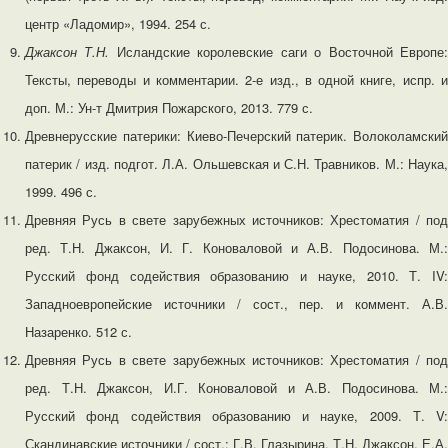
центр «Ладомир», 1994. 254 с.
Джаксон Т.Н.
Исландские королевские саги о Восточной Европе
Тексты, переводы и комментарии. 2-е изд., в одной книге, испр. и
доп. М.: Ун-т Дмитрия Пожарского, 2013. 779 с.
Древнерусские патерики: Киево-Печерский патерик. Волоколамский
патерик / изд. подгот. Л.А. Ольшевская и С.Н. Травников. М.: Наука,
1999. 496 с.
Древняя Русь в свете зарубежных источников: Хрестоматия / под
ред. Т.Н. Джаксон, И. Г. Коноваловой и А.В. Подосинова. М.:
Русский фонд содействия образованию и науке, 2010. Т. IV:
Западноевропейские источники / сост., пер. и коммент. А.В.
Назаренко. 512 с.
Древняя Русь в свете зарубежных источников: Хрестоматия / под
ред. Т.Н. Джаксон, И.Г. Коноваловой и А.В. Подосинова. М.:
Русский фонд содействия образованию и науке, 2009. Т. V:
Скандинавские источники / сост.: Г.В. Глазырина, Т.Н. Джаксон, Е.А.