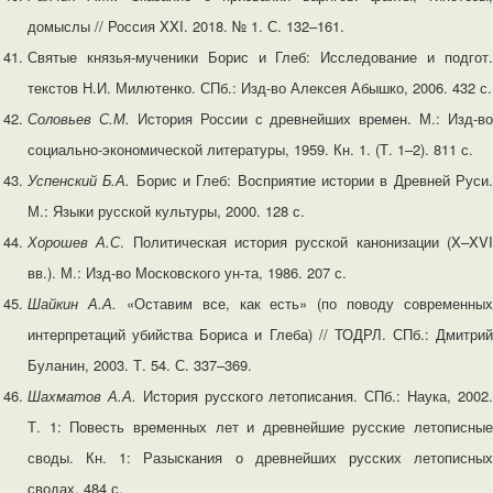
домыслы // Россия XXI. 2018. № 1. С. 132–161.
Святые князья-мученики Борис и Глеб: Исследование и подгот.
текстов Н.И. Милютенко. СПб.: Изд-во Алексея Абышко, 2006. 432 с.
Соловьев С.М.
История России с древнейших времен. М.: Изд-во
социально-экономической литературы, 1959. Кн. 1. (Т. 1–2). 811 с.
Успенский Б.А.
Борис и Глеб: Восприятие истории в Древней Руси
М.: Языки русской культуры, 2000. 128 с.
Хорошев А.С
. Политическая история русской канонизации (X–XV
вв.). М.: Изд-во Московского ун-та, 1986. 207 с.
Шайкин А.А.
«Оставим все, как есть» (по поводу современных
интерпретаций убийства Бориса и Глеба) // ТОДРЛ. СПб.: Дмитрий
Буланин, 2003. Т. 54. С. 337–369.
Шахматов А.А.
История русского летописания. СПб.: Наука, 2002
Т. 1: Повесть временных лет и древнейшие русские летописные
своды. Кн. 1: Разыскания о древнейших русских летописных
сводах. 484 с.