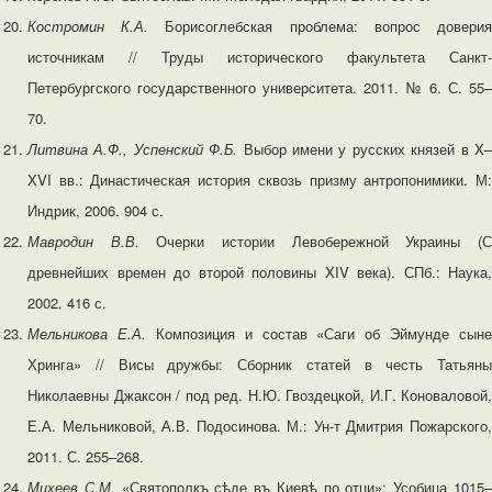
Костромин К.А.
Борисоглебская проблема: вопрос довери
источникам // Труды исторического факультета Санкт-
Петербургского государственного университета. 2011. № 6. С. 55–
70.
Литвина А.Ф., Успенский Ф.Б.
Выбор имени у русских князей в X
XVI вв.: Династическая история сквозь призму антропонимики. М:
Индрик, 2006. 904 с.
Мавродин В.В.
Очерки истории Левобережной Украины (
древнейших времен до второй половины XIV века). СПб.: Наука,
2002. 416 с.
Мельникова Е.А.
Композиция и состав «Саги об Эймунде сыне
Хринга» // Висы дружбы: Сборник статей в честь Татьяны
Николаевны Джаксон / под ред. Н.Ю. Гвоздецкой, И.Г. Коноваловой,
Е.А. Мельниковой, А.В. Подосинова. М.: Ун-т Дмитрия Пожарского,
2011. С. 255–268.
Михеев С.М.
«Святополкъ сѣде въ Киевѣ по отци»: Усобица 1015