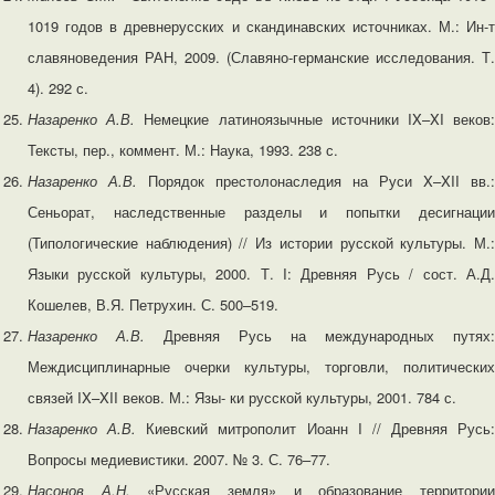
1019 годов в древнерусских и скандинавских источниках. М.: Ин-т
славяноведения РАН, 2009. (Славяно-германские исследования. Т.
4). 292 с.
Назаренко А.В.
Немецкие латиноязычные источники IX–XI веков
Тексты, пер., коммент. М.: Наука, 1993. 238 с.
Назаренко А.В.
Порядок престолонаследия на Руси X–XII вв.:
Сеньорат, наследственные разделы и попытки десигнации
(Типологические наблюдения) // Из истории русской культуры. М.:
Языки русской культуры, 2000. Т. I: Древняя Русь / сост. А.Д.
Кошелев, В.Я. Петрухин. С. 500–519.
Назаренко А.В.
Древняя Русь на международных путях:
Междисциплинарные очерки культуры, торговли, политических
связей IX–XII веков. М.: Язы- ки русской культуры, 2001. 784 с.
Назаренко А.В.
Киевский митрополит Иоанн I // Древняя Русь:
Вопросы медиевистики. 2007. № 3. С. 76–77.
Насонов
А.Н.
«Русская земля» и образование территори