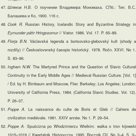
Шляков Н.В.
О поучении Владимира Мономаха. СПб.: Тип. В.С.
Балашева и Ко, 1900. 116 с.
Cook R.
Russian History, Icelandic Story and Byzantine Strategy i
Eymunder páttr Hringssomur
// Viator. 1986. Vоl. 17. P. 65–89.
Florja B.N.
Václavská legenda a borisovsko-glebovský kult (shody a
rozdíly) // Československý časopis historický. 1978. Ročn. XXVI. No 1.
S. 83–96.
Ingham N.W.
The Martyred Prince and the Question of Slavic Cultural
Continuity in the Early Middle Ages // Medieval Russian Culture. [Vol. 1]
/ Ed. by H. Birnbaum and Moscow, Flier. Berkeley; Los Angeles; London:
University of California Press, 1984. (California Slavic Studies. Vol. 12).
P. 26–37.
Poppe A.
La naissance du culte de Boris et Gleb // Cahiers d
civilization mediévale. 1981. XXIV annèe. No 1. P. 29–54.
Poppe A.
Spuścizna po Włodzimierzu Wielkim: walka o tron kijowsk
1015–1019 // Kwartalnik Historyczny. 1995. Rocznik CII. No 3–4. S. 3–