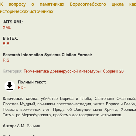
К вопросу о памятниках Борисоглебского цикла как
исторических источниках
JATS XML:
XML
BibTEX:
BIB
Research Information Systems Citation Format:
RIS
Категория:
Герменевтика древнерусской литературы: Сборник 20
Полный текст:
PDF
Ключевые слова:
убийство Бориса и Глеба, Святополк Окаянный,
Ярослав Мудрый, принципы престолонаследия, жития Бориса и Глеба,
Повесть временных лет, Прядь об Эймунде сыне Хринга, Хроника
Титма- ра Мерзебургского, проблема достоверности источников.
Автор:
А.М. Ранчин