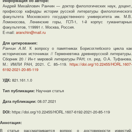
Информация об авторе:
Андрей Михайлович Ранчин — доктор филологических наук, доцент,
профессор кафедры истории русской литературы филологического
факультета Московского государственного университета им. М.В.
Ломоносова, Ленинские горы, ГСП-1, 1-й корпус гуманитарных
факультетов, 119991 г. Москва, Россия.
Е-mail:
aranchin@mail.ru
Для цитирования:
Ранчин А.М.
К вопросу о памятниках Борисоглебского цикла как
исторических источниках // Герменевтика древнерусской литературы.
Сборник 20 / Ин-т мировой литературы РАН; гл. ред. О.А. Туфанова.
М.: ИМЛИ РАН, 2021. С. 85–119.
https://doi.org/10.22455/HORL.1607-
6192-2021-20-85-119
УДК:
821.161.1.0
Тип публикации:
Научная статья
Дата публикации:
08.07.2021
DOI:
https://doi.org/10.22455/HORL.1607-6192-2021-20-85-119
Аннотация:
В статье рассматривается вопрос о достоверности известий,