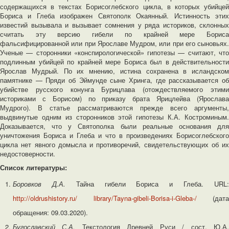
содержащихся в текстах Борисоглебского цикла, в которых убийцей
Бориса и Глеба изображен Святополк Окаянный. Истинность этих
известий вызывала и вызывает сомнения у ряда историков, склонных
считать эту версию гибели по крайней мере Бориса
фальсифицированной или при Ярославе Мудром, или при его сыновьях.
Ученые — сторонники «конспирологической» гипотезы — считают, что
подлинным убийцей по крайней мере Бориса был в действительности
Ярослав Мудрый. По их мнению, истина сохранена в исландском
памятнике — Пряди об Эймунде сыне Хринга, где рассказывается об
убийстве русского конунга Бурицлава (отождествляемого этими
историками с Борисом) по приказу брата Ярицлейва (Ярослава
Мудрого). В статье рассматриваются прежде всего аргументы,
выдвинутые одним из сторонников этой гипотезы К.А. Костроминым.
Доказывается, что у Святополка были реальные основания для
уничтожения Бориса и Глеба и что в произведениях Борисоглебского
цикла нет явного домысла и противоречий, свидетельствующих об их
недостоверности.
Список литературы:
Боровков Д.А.
Тайна гибели Бориса и Глеба. URL
http://oldrushistory.ru/
library/Tayna-gibeli-Borisa-i-Gleba-/
(дата
обращения: 09.03.2020).
Бугославский С.А.
Текстология Древней Руси / сост. Ю.А