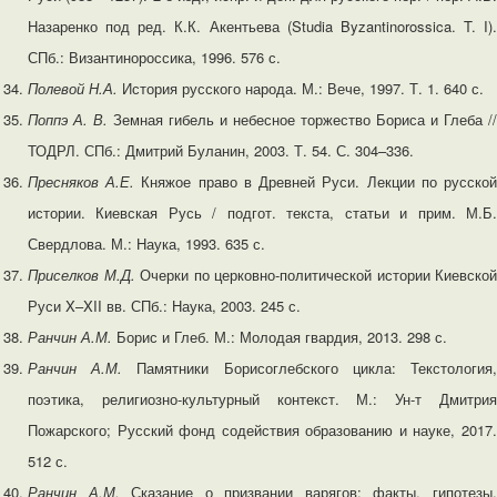
Назаренко под ред. К.К. Акентьева (Studia Byzantinorossica. T. I).
СПб.: Византинороссика, 1996. 576 с.
Полевой Н.А.
История русского народа. М.: Вече, 1997. Т. 1. 640 с.
Поппэ А. В.
Земная гибель и небесное торжество Бориса и Глеба //
ТОДРЛ. СПб.: Дмитрий Буланин, 2003. Т. 54. С. 304–336.
Пресняков А.Е.
Княжое право в Древней Руси. Лекции по русско
истории. Киевская Русь / подгот. текста, статьи и прим. М.Б.
Свердлова. М.: Наука, 1993. 635 с.
Приселков М.Д.
Очерки по церковно-политической истории Киевской
Руси X–XII вв. СПб.: Наука, 2003. 245 с.
Ранчин
А.М.
Борис и Глеб. М.: Молодая гвардия, 2013. 298 с.
Ранчин А.М.
Памятники Борисоглебского цикла: Текстология
поэтика, религиозно-культурный контекст. М.: Ун-т Дмитрия
Пожарского; Русский фонд содействия образованию и науке, 2017.
512 с.
Ранчин А.М.
Сказание о призвании варягов: факты, гипотезы