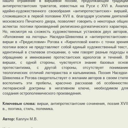
нашло отражение в виршевой поэзии, продолжающей традиции
антипротестантских трактатов, известных на Руси с XVI в. Анализ
идейно-художественного своеобразия «антипротестантских» виршей,
сложившихся в первой половине XVII в. благодаря усилиям деятелей
московского Печатного двора, позволяет говорить о некоторых общих
аспектах поэтики произведений религиозно-догматического характера.
Но, несмотря на схожесть художественных установок двух авторов,
«Изложение на люторы» Наседки-Шевелева и «антипротестантские»
вирши в «Предисловии» Рогова к «Кирилловой книге» с точки зрения
поэтики вовсе не представляют собой единый художественный текст,
идентичный в стилевом отношении, о чем говорят разные подходы к
обращению и именованию протестантских идеологов и течений. В
виршах, с одной стороны, чувствуется знание базовых основ
протестантизма, с другой стороны, отсутствует понимание
теологических отличий лютеранства и кальвинизма. Поэзия Наседки-
Шевелева и Рогова свидетельствует о желании авторов в своем стиле
восполнить эти пробелы, красочно рассказав об особенностях
лютеранской доктрины в негативном ключе, необходимом для
создания острополемического произведения.
Ключевые слова:
вирши, антипротестантские сочинения, поэзия XVI
в., поэтика, стиль, полемика.
Автор:
Каплун М.В.