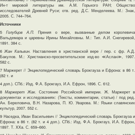
Ин-т мировой литературы им. А.М. Горького РАН; Общество
исследователей Древней Руси; отв. ред. Д.С. Менделеева. М.: Знак,
2005. С. 744–764.
Источники
5
Голубцов А
.П.
Прения о вере, вызванные делом королевича
Вальдемара и царевны Ирины Михайловны. М.: Тип. А.И. Снегиревой,
1891. 384 с.
6
Жан Кальвин
.
Наставления в христианской вере / пер. с фр. А.Д
Бакулов. М.: Христианско-просветительское изд-во ≪Аслан≫, 1997.
582 с.
7 Маржерет // Энциклопедический словарь Брокгауза и Ефрона: в 86 т.
(82 т. и
4 доп.). СПб.: Изд. Ф.А. Брокгауз, И.А. Ефрон, 1896. С. 612.
8
Маржерет Жак
. Состояние Российской империи. Ж. Маржерет в
документах и исследованиях: (Тексты, комментарии, статьи) / под ред.
Ан. Береловича, В.Н. Назарова, П. Ю. Уварова. М.: Языки славянских
культур, 2007. 552 с.
9 Наседка, Иван Васильевич // Энциклопедический словарь Брокгауза и
Ефрона: в 86 т. (82 т. и 4 доп.). СПб.: Изд. Ф.А. Брокгауз, И.А. Ефрон,
1897. Т. XXa. С. 659–660.