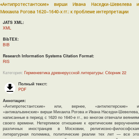
«Антипротестантские» вирши Ивана Наседки-Шевелева и
Михаила Рогова 1620–1640-х гг.: к проблеме интерпретации
JATS XML:
XML
BibTEX:
BIB
Research Information Systems Citation Format:
RIS
Категория:
Герменевтика древнерусской литературы: Сборник 22
Полный текст:
PDF
Аннотация:
«Антипротестантские» или, вернее, «антилютерские» и
«антикальвинские» вирши Михаила Рогова и Ивана Наседки-Шевелева,
написанные в период с 1620 по 1640-е гг., во многом отвечали веяниям
своего времени. Нетерпимое отношение к еретическим вероучениям
различных иностранцев в Московии, религиозно-философская
литературная полемика, политические реалии тех лет — все это