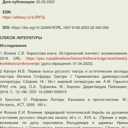
Дата публикации:
20.09.2023
EDN:
https://elibrary.ru/VJRYUL
DOI:
https://doi.org/10.22455/HORL.1607-6192-2023-22-343-356
СПИСОК ЛИТЕРАТУРЫ
Исследования
1
Волков С
.В.
Кириллова книга: Исторический контекст возникновения
2019. URL:
https://rpsc.ru/publications/history/kirillova-kniga-istoricheskij-
kontekstvozniknovenija/
(дата обращения: 01.04.2023).
2
Каплун М
.В.
Первые пьесы русского театра и эстетические взгляд
пастора Иоганна Готфрида Грегори // Герменевтика древнерусской
литературы: Сборник 18 / Ин-т мировой литературы им. А.М. Горького
РАН; отв. ред. О.А. Туфанова. М.; Берлин: Директмедиа Паблишинг,
2019. С. 12–180. DOI: 10.23681/500015
3
Кристен О
.
Реформы Лютера, Кальвина и протестантизм. М.:
Астрель, АСТ, 2005. 160 с.
4
Филина Е
.И.
Влияние придворной политической борьбы на духовное
состояние русского общества начала 40-х гг. XVII в.: (Прения о вере,
возникшие по делу королевича Вальдемара и царевны Ирины
Михайловны) // Герменевтика древнерусской литературы: Сборник 12 /