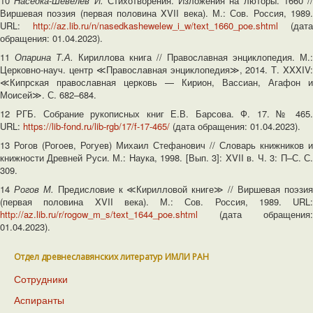
10
Наседка
-Шевелев И.
Стихотворения. Изложения на люторы. 1660 //
Виршевая поэзия (первая половина XVII века). М.: Сов. Россия, 1989.
URL:
http://az.lib.ru/n/nasedkashewelew_i_w/text_1660_poe.shtml
(дата
обращения: 01.04.2023).
11
Опарина Т
.А.
Кириллова книга // Православная энциклопедия. М.:
Церковно-науч. центр ≪Православная энциклопедия≫, 2014. Т. XXXIV:
≪Кипрская православная церковь — Кирион, Вассиан, Агафон и
Моисей≫. С. 682–684.
12 РГБ. Собрание рукописных книг Е.В. Барсова. Ф. 17. № 465.
URL:
https://lib-fond.ru/lib-rgb/17/f-17-465/
(дата обращения: 01.04.2023).
13 Рогов (Рогоев, Рогуев) Михаил Стефанович // Словарь книжников и
книжности Древней Руси. М.: Наука, 1998. [Вып. 3]: XVII в. Ч. 3: П–С. С.
309.
14
Рогов М
.
Предисловие к ≪Кирилловой книге≫ // Виршевая поэзи
(первая половина XVII века). М.: Сов. Россия, 1989. URL:
http://az.lib.ru/r/rogow_m_s/text_1644_poe.shtml
(дата обращения:
01.04.2023).
Отдел древнеславянских литератур ИМЛИ РАН
Сотрудники
Аспиранты