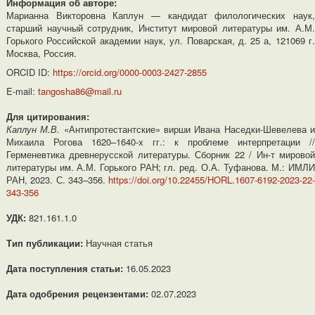
Информация об авторе:
Марианна Викторовна Каплун — кандидат филологических наук,
старший научный сотрудник, Институт мировой литературы им. А.М.
Горького Российской академии наук, ул. Поварская, д. 25 а, 121069 г.
Москва, Россия.
ORCID ID:
https://orcid.org/0000-0003-2427-2855
E-mail:
tangosha86@mail.ru
Для цитирования:
Каплун М.В.
«Антипротестантские» вирши Ивана Наседки-Шевелева 
Михаила Рогова 1620–1640-х гг.: к проблеме интерпретации //
Герменевтика древнерусской литературы. Сборник 22 / Ин-т мировой
литературы им. А.М. Горького РАН; гл. ред. О.А. Туфанова. М.: ИМЛИ
РАН, 2023. С. 343–356.
https://doi.org/10.22455/HORL.1607-6192-2023-22-
343-356
УДК:
821.161.1.0
Тип публикации:
Научная статья
Дата поступления статьи:
16.05.2023
Дата одобрения рецензентами:
02.07.2023